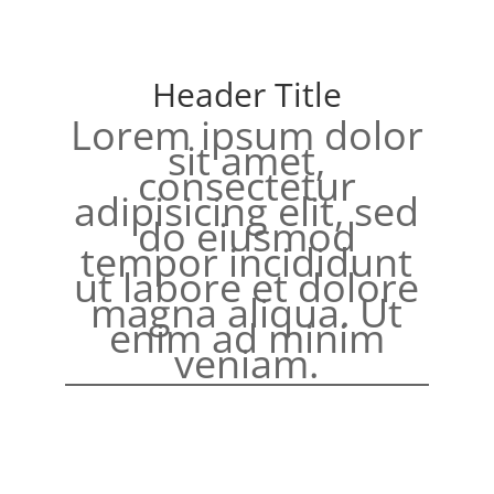
Header Title
Lorem ipsum dolor
sit amet,
consectetur
adipisicing elit, sed
do eiusmod
tempor incididunt
ut labore et dolore
magna aliqua. Ut
enim ad minim
veniam.